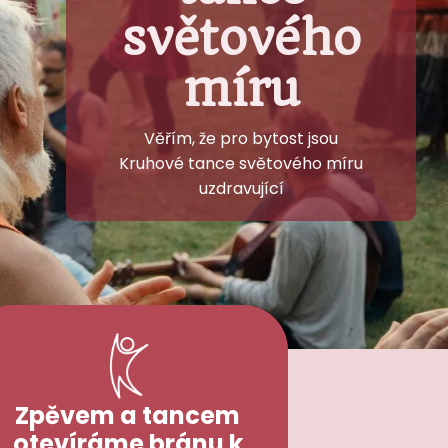
světového
míru
Věřím, že pro bytost jsou
Kruhové tance světového míru
uzdravující
Zpěvem a tancem
otevíráme bránu k