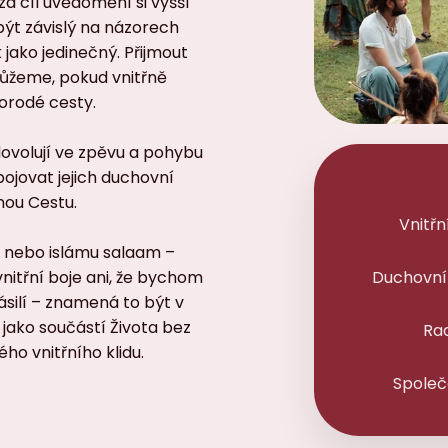
za cíl uvědomění si vyšší
být závislý na názorech
jako jedinečný. Přijmout
 můžeme, pokud vnitřně
rodé cesty.
ovolují ve zpěvu a pohybu
pojovat jejich duchovní
ou Cestu.
Vnitřn
m nebo islámu salaam –
nitřní boje ani, že bychom
Duchovní
silí – znamená to být v
jako součástí Života bez
Ra
ho vnitřního klidu.
Společ