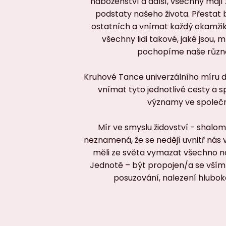
náboženství a další, všechny mají 
podstaty našeho života. Přestat 
ostatních a vnímat každý okamžik 
všechny lidi takové, jaké jsou,
pochopíme naše různo
Kruhové Tance univerzálního míru d
vnímat tyto jednotlivé cesty a s
významy ve společn
Mír ve smyslu židovství - shalo
neznamená, že se nedějí uvnitř nás v
měli ze světa vymazat všechno ná
Jednotě – být propojen/a se vším 
posuzování, nalezení hluboké