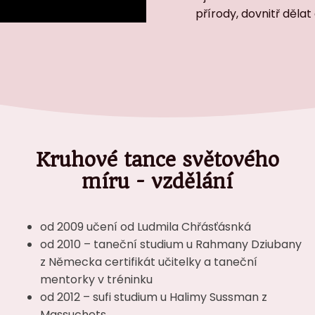
přírody, dovnitř děl
Kruhové tance světového
míru - vzdělání
od 2009 učení od Ludmila Chřásťásnká
od 2010 – taneční studium u Rahmany Dziubany
z Německa certifikát učitelky a taneční
mentorky v tréninku
od 2012 – sufi studium u Halimy Sussman z
Massuchets