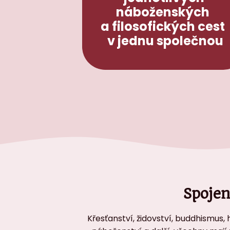
náboženských
a filosofických cest
v jednu společnou
Spojen
Křesťanství, židovství, buddhismus, 