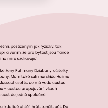
tmi, postiženými jak fyzicky, tak
pii a věřím, že pro bytost jsou Tance
ího míru uzdravující.
ké ženy Rahmany Dziubany, učitelky
lipány. Mám také sufi murshidu Halimu
Massachusetts, co mě vede cestou
mu – cestou propojování všech
cest do jedné společné.
 kde lidé chtějí hrát, tančit, pět. Do