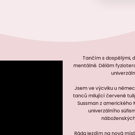
Tančím s dospělými, dě
mentálně. Dělám fyziotera
univerzáln
Jsem ve výcviku u němec
tanců milující červené tu
Sussman z amerického 
univerzálního súfis
náboženských 
Ráda jezdím na nová místa,