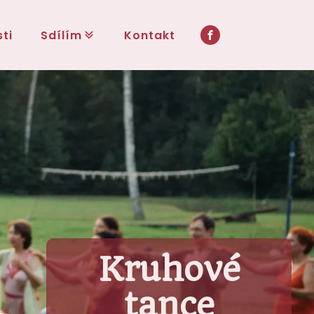
ti
Sdílím
Kontakt
Kruhové
tance