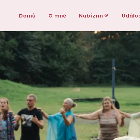
Domů
O mně
Nabízím
Událos